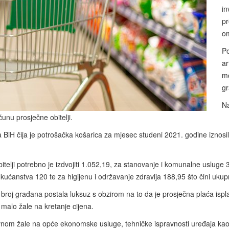
in
pr
om
Po
ar
mo
g
Na
čunu prosječne obitelji.
a BiH čija je potrošačka košarica za mjesec studeni 2021. godine iznos
telji potrebno je izdvojiti 1.052,19, za stanovanje i komunalne uslug
 kućanstva 120 te za higijenu i održavanje zdravlja 188,95 što čini uk
 broj građana postala luksuz s obzirom na to da je prosječna plaća isp
 malo žale na kretanje cijena.
lavnom žale na opće ekonomske usluge, tehničke ispravnosti uređaja ka