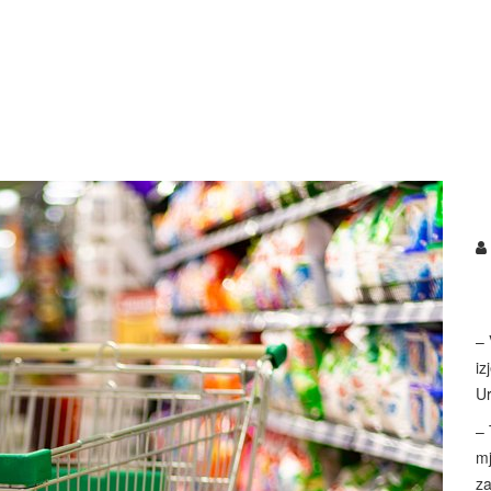
– 
iz
Ur
– 
mj
za