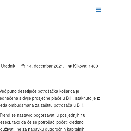
Urednik
14. decembar 2021.
Klikova: 1480
Već puno desetljeće potrošačka košarica je
jednačena s dvije prosječne plaće u BiH, istaknuto je iz
eda ombudsmana za zaštitu potrošača u BiH.
Trend se nastavio pogoršavati u posljednjih 18
eseci, tako da će se potrošači početi kreditno
duživati, ne za nabavku dugoročnih kapitalnih