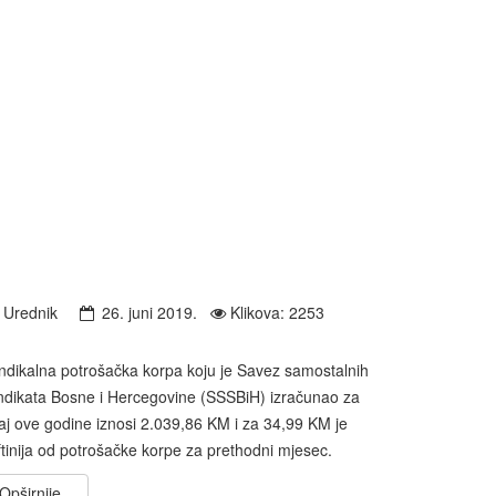
Urednik
26. juni 2019.
Klikova: 2253
ndikalna potrošačka korpa koju je Savez samostalnih
ndikata Bosne i Hercegovine (SSSBiH) izračunao za
j ove godine iznosi 2.039,86 KM i za 34,99 KM je
ftinija od potrošačke korpe za prethodni mjesec.
Opširnije...