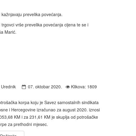
i kažnjavaju prevelika povećanja.
 trgovci vrše prevelika povećanja cijena te se i
ša Marić.
Urednik
07. oktobar 2020.
Klikova: 1809
trošačka korpa koju je Savez samostalnih sindikata
sne i Hercegovine izračunao za august 2020. iznosi
053,68 KM i za 231,61 KM je skuplja od potrošačke
rpe za prethodni mjesec.