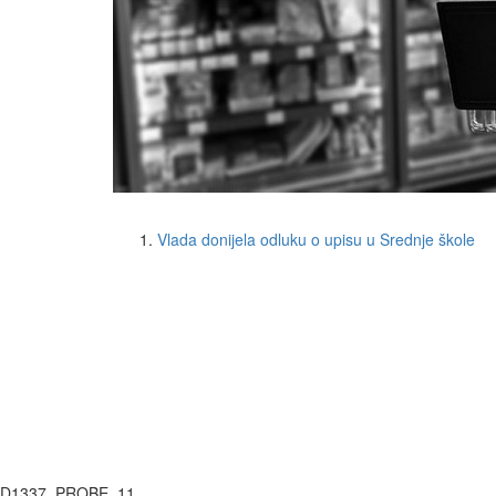
Vlada donijela odluku o upisu u Srednje škole