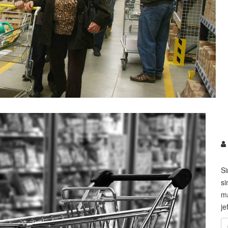
Si
si
ma
je