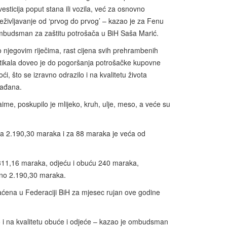
vesticija poput stana ili vozila, već za osnovno
eživljavanje od ‘prvog do prvog’ – kazao je za Fenu
budsman za zaštitu potrošača u BiH Saša Marić.
 njegovim riječima, rast cijena svih prehrambenih
tikala doveo je do pogoršanja potrošačke kupovne
ći, što se izravno odrazilo i na kvalitetu života
rađana.
ime, poskupilo je mlijeko, kruh, ulje, meso, a veće su
ila 2.190,30 maraka i za 88 maraka je veća od
e 311,16 maraka, odjeću i obuću 240 maraka,
upno 2.190,30 maraka.
laćena u Federaciji BiH za mjesec rujan ove godine
o i na kvalitetu obuće i odjeće – kazao je ombudsman