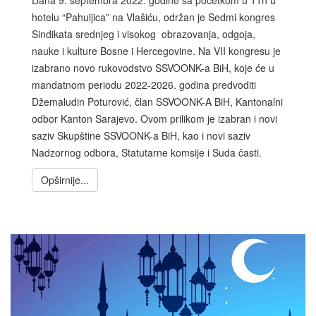
hotelu “Pahuljica” na Vlašiću, održan je Sedmi kongres
Sindikata srednjeg i visokog obrazovanja, odgoja,
nauke i kulture Bosne i Hercegovine. Na VII kongresu je
izabrano novo rukovodstvo SSVOONK-a BiH, koje će u
mandatnom periodu 2022-2026. godina predvoditi
Džemaludin Poturović, član SSVOONK-A BiH, Kantonalni
odbor Kanton Sarajevo. Ovom prilikom je izabran i novi
saziv Skupštine SSVOONK-a BiH, kao i novi saziv
Nadzornog odbora, Statutarne komsije i Suda časti.
Opširnije...