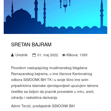
SRETAN BAJRAM
Urednik
01. maj 2022.
Klikova: 1393
Povodom nastupajućeg muslimanskog blagdana
Ramazanskog bajrama, u ime članova Kantonalnog
odbora SSVOONK BiH TK i u svoje lično ime svim
pripadnicima islamske vjeroispovijesti upućujem iskrene
čestitke sa željom da praznik provedete u miru, sreći,
zdravlju i radostima darivanja.
Admir Terzić, predsjednik SSVOONK BiH