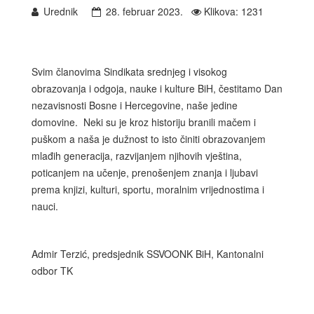
Urednik
28. februar 2023.
Klikova: 1231
Svim članovima Sindikata srednjeg i visokog
obrazovanja i odgoja, nauke i kulture BiH, čestitamo Dan
nezavisnosti Bosne i Hercegovine, naše jedine
domovine. Neki su je kroz historiju branili mačem i
puškom a naša je dužnost to isto činiti obrazovanjem
mlađih generacija, razvijanjem njihovih vještina,
poticanjem na učenje, prenošenjem znanja i ljubavi
prema knjizi, kulturi, sportu, moralnim vrijednostima i
nauci.
Admir Terzić, predsjednik SSVOONK BiH, Kantonalni
odbor TK